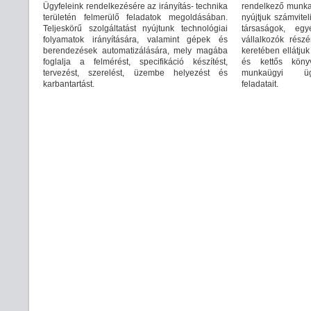
Ügyfeleink rendelkezésére az irányítás- technika
rendelkező munka
területén felmerülő feladatok megoldásában.
nyújtjuk számvitel
Teljeskörű szolgáltatást nyújtunk technológiai
társaságok, eg
folyamatok irányítására, valamint gépek és
vállalkozók rész
berendezések automatizálására, mely magába
keretében ellátju
foglalja a felmérést, specifikáció készítést,
és kettős könyv
tervezést, szerelést, üzembe helyezést és
munkaügyi ügy
karbantartást.
feladatait.