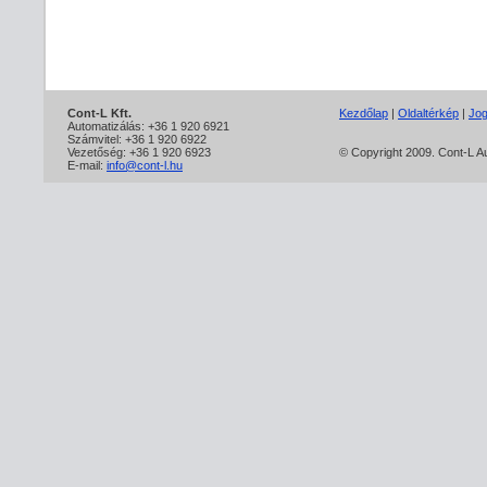
Cont-L Kft.
Kezdőlap
|
Oldaltérkép
|
Jog
Automatizálás: +36 1 920 6921
Számvitel: +36 1 920 6922
Vezetőség: +36 1 920 6923
© Copyright 2009. Cont-L Aut
E-mail:
info@cont-l.hu