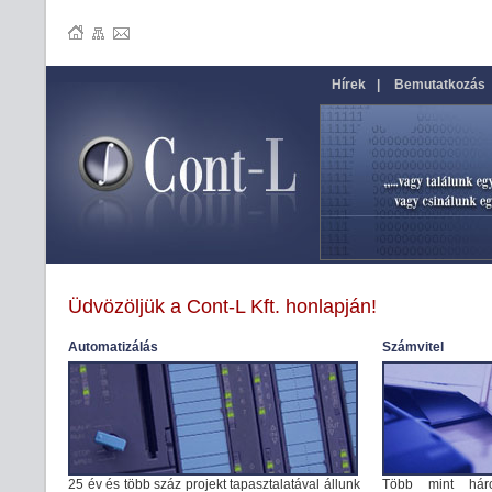
Hírek
|
Bemutatkozás
Üdvözöljük a Cont-L Kft. honlapján!
Automatizálás
Számvitel
25 év és több száz projekt tapasztalatával állunk
Több mint három